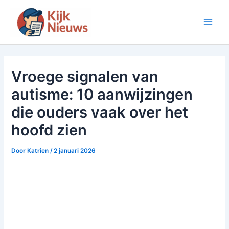
Ga
naar
Main
de
inhoud
Men
Vroege signalen van
autisme: 10 aanwijzingen
die ouders vaak over het
hoofd zien
Door
Katrien
/
2 januari 2026