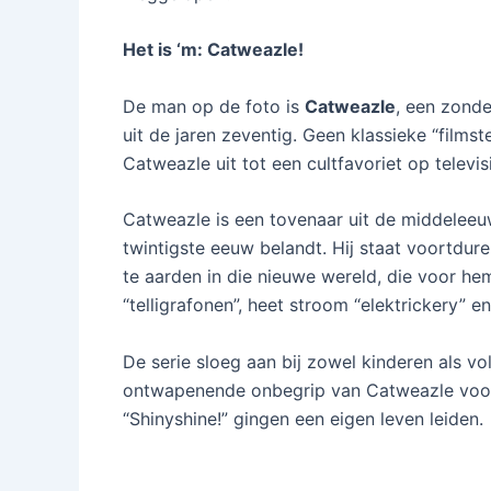
Het is ‘m: Catweazle!
De man op de foto is
Catweazle
, een zonde
uit de jaren zeventig. Geen klassieke “filmst
Catweazle uit tot een cultfavoriet op televi
Catweazle is een tovenaar uit de middeleeu
twintigste eeuw belandt. Hij staat voortdure
te aarden in die nieuwe wereld, die voor he
“telligrafonen”, heet stroom “elektrickery” en 
De serie sloeg aan bij zowel kinderen als v
ontwapenende onbegrip van Catweazle voor a
“Shinyshine!” gingen een eigen leven leiden.