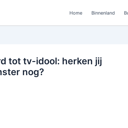
Home
Binnenland
B
tot tv-idool: herken jij
mster nog?