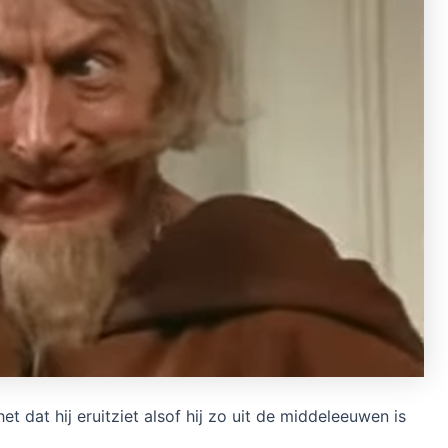
 dat hij eruitziet alsof hij zo uit de middeleeuwen is