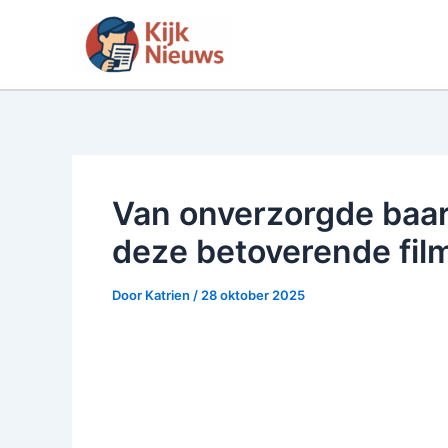
Ga
naar
de
inhoud
Van onverzorgde baard 
deze betoverende fil
Door
Katrien
/
28 oktober 2025