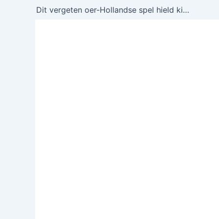
Dit vergeten oer-Hollandse spel hield kinderen uren zoet – herken jij het nog?