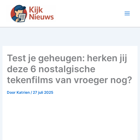
Ga
naar
de
inhoud
Test je geheugen: herken jij
deze 6 nostalgische
tekenfilms van vroeger nog?
Door
Katrien
/
27 juli 2025