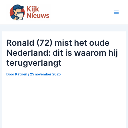
Ga
naar
Main
de
inhoud
Men
Ronald (72) mist het oude
Nederland: dit is waarom hij
terugverlangt
Door
Katrien
/
25 november 2025