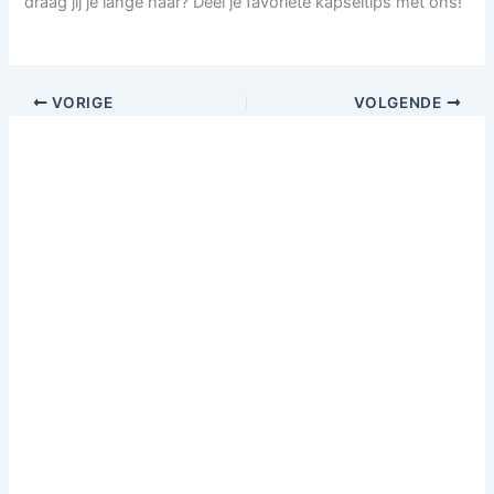
draag jij je lange haar? Deel je favoriete kapseltips met ons!
VORIGE
VOLGENDE