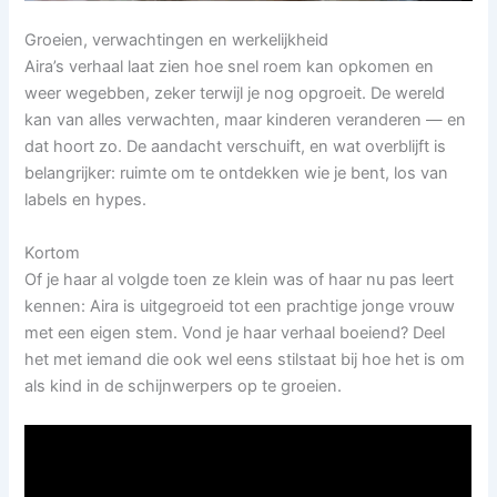
Groeien, verwachtingen en werkelijkheid
Aira’s verhaal laat zien hoe snel roem kan opkomen en
weer wegebben, zeker terwijl je nog opgroeit. De wereld
kan van alles verwachten, maar kinderen veranderen — en
dat hoort zo. De aandacht verschuift, en wat overblijft is
belangrijker: ruimte om te ontdekken wie je bent, los van
labels en hypes.
Kortom
Of je haar al volgde toen ze klein was of haar nu pas leert
kennen: Aira is uitgegroeid tot een prachtige jonge vrouw
met een eigen stem. Vond je haar verhaal boeiend? Deel
het met iemand die ook wel eens stilstaat bij hoe het is om
als kind in de schijnwerpers op te groeien.