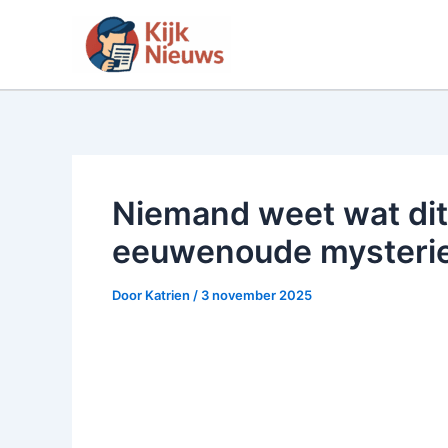
Ga
naar
de
inhoud
Niemand weet wat dit 
eeuwenoude mysterie
Door
Katrien
/
3 november 2025