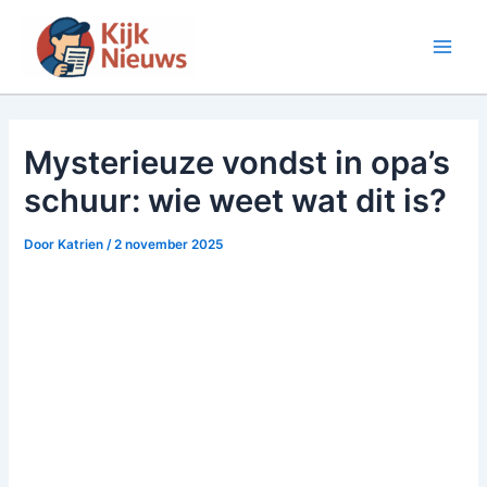
Ga
naar
Main
de
inhoud
Men
Mysterieuze vondst in opa’s
schuur: wie weet wat dit is?
Door
Katrien
/
2 november 2025