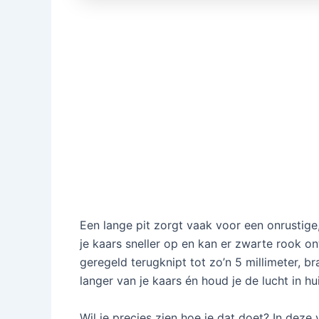
Een lange pit zorgt vaak voor een onrustige
je kaars sneller op en kan er zwarte rook ont
geregeld terugknipt tot zo’n 5 millimeter, br
langer van je kaars én houd je de lucht in hu
Wil je precies zien hoe je dat doet? In dez