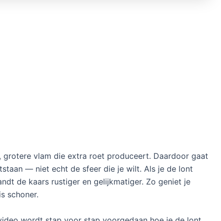
, grotere vlam die extra roet produceert. Daardoor gaat
staan — niet echt de sfeer die je wilt. Als je de lont
andt de kaars rustiger en gelijkmatiger. Zo geniet je
is schoner.
e video wordt stap voor stap voorgedaan hoe je de lont