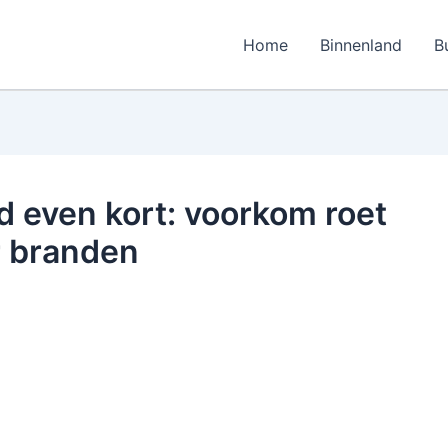
Home
Binnenland
B
jd even kort: voorkom roet
er branden