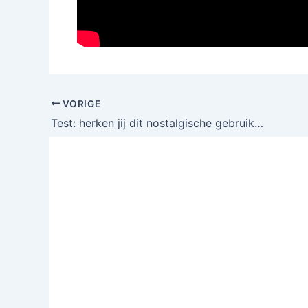
VORIGE
Test: herken jij dit nostalgische gebruiksvoorwerp dat alleen 50-plussers nog kennen?