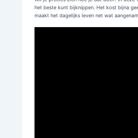
het beste kunt bijknippen. Het kost bijna gee
maakt het dagelijks leven net wat aangenam