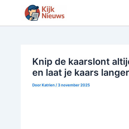
Ga
naar
de
inhoud
Knip de kaarslont alti
en laat je kaars lang
Door
Katrien
/
3 november 2025