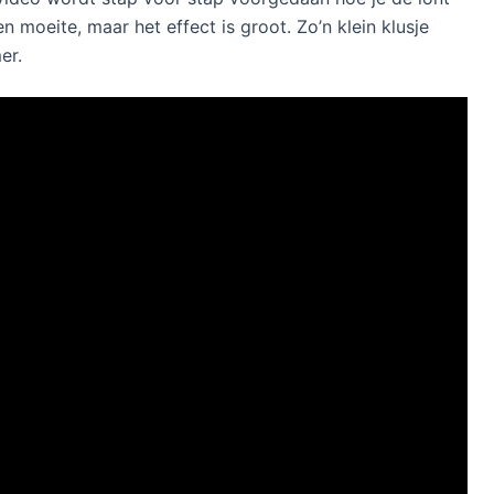
n moeite, maar het effect is groot. Zo’n klein klusje
er.