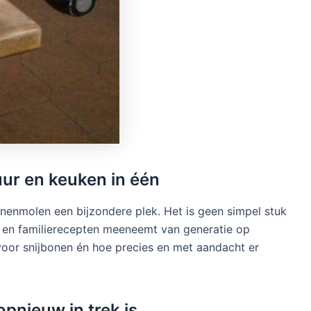
ur en keuken in één
onenmolen een bijzondere plek. Het is geen simpel stuk
es en familierecepten meeneemt van generatie op
s voor snijbonen én hoe precies en met aandacht er
nieuw in trek is