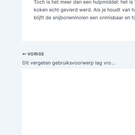
Toch is het meer dan een hulpmiddel: het is
koken echt gevierd werd. Als je houdt van h
blijft de snijbonenmolen een onmisbaar en t
VORIGE
Dit vergeten gebruiksvoorwerp lag vroeger in elk huis, maar waarvoor diende het precies?