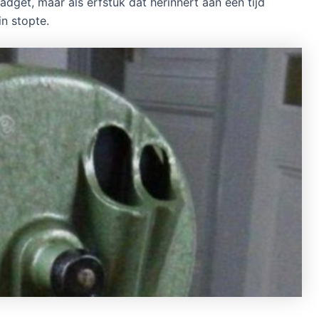
adget, maar als erfstuk dat herinnert aan een tijd
in stopte.