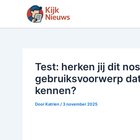
Ga
naar
de
inhoud
Test: herken jij dit no
gebruiksvoorwerp dat
kennen?
Door
Katrien
/
3 november 2025