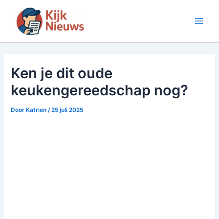
Ga
naar
Main
de
inhoud
Men
Ken je dit oude
keukengereedschap nog?
Door
Katrien
/
25 juli 2025