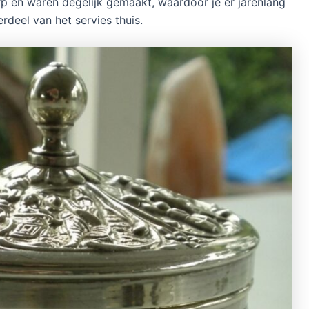
p en waren degelijk gemaakt, waardoor je er jarenlang
rdeel van het servies thuis.