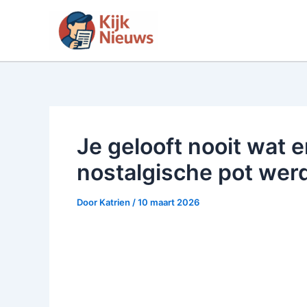
Ga
naar
de
inhoud
Je gelooft nooit wat e
nostalgische pot wer
Door
Katrien
/
10 maart 2026