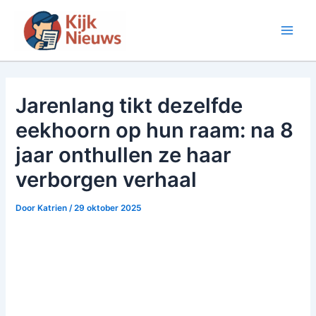
Ga
naar
Main
de
inhoud
Men
Jarenlang tikt dezelfde
eekhoorn op hun raam: na 8
jaar onthullen ze haar
verborgen verhaal
Door
Katrien
/
29 oktober 2025