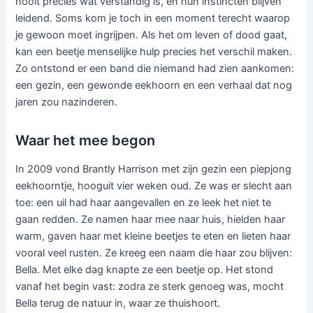
nooit precies wat verstandig is, en hun instincten blijven
leidend. Soms kom je toch in een moment terecht waarop
je gewoon moet ingrijpen. Als het om leven of dood gaat,
kan een beetje menselijke hulp precies het verschil maken.
Zo ontstond er een band die niemand had zien aankomen:
een gezin, een gewonde eekhoorn en een verhaal dat nog
jaren zou nazinderen.
Waar het mee begon
In 2009 vond Brantly Harrison met zijn gezin een piepjong
eekhoorntje, hooguit vier weken oud. Ze was er slecht aan
toe: een uil had haar aangevallen en ze leek het niet te
gaan redden. Ze namen haar mee naar huis, hielden haar
warm, gaven haar met kleine beetjes te eten en lieten haar
vooral veel rusten. Ze kreeg een naam die haar zou blijven:
Bella. Met elke dag knapte ze een beetje op. Het stond
vanaf het begin vast: zodra ze sterk genoeg was, mocht
Bella terug de natuur in, waar ze thuishoort.