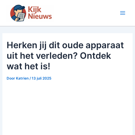
Ga
naar
Main
de
inhoud
Men
Herken jij dit oude apparaat
uit het verleden? Ontdek
wat het is!
Door
Katrien
/
13 juli 2025