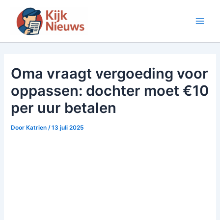
Ga
naar
Main
de
inhoud
Men
Oma vraagt vergoeding voor
oppassen: dochter moet €10
per uur betalen
Door
Katrien
/
13 juli 2025