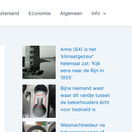
uitenland
Economie
Algemeen
Info
Anne (84) is het
‘klimaatgezeur’
helemaal zat: ‘Kijk
eens naar de Rijn in
1955’
Bijna niemand weet
waar dit randje tussen
de bekerhouders écht
voor bedoeld is
Wasmachinedeur na