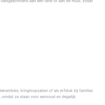
 vastgeschroefd aan een tafel of aan de muur, zodat
kwinkels, kringloopzaken of als erfstuk bij families
, omdat ze staan voor eenvoud en degelijk