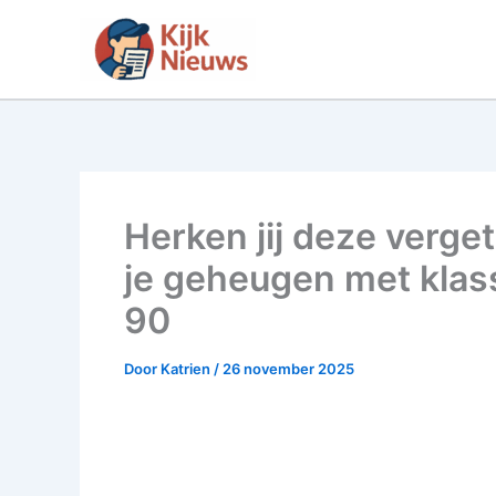
Ga
naar
de
inhoud
Herken jij deze verge
je geheugen met klass
90
Door
Katrien
/
26 november 2025