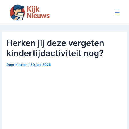
Ga
naar
Main
de
inhoud
Men
Herken jij deze vergeten
kindertijdactiviteit nog?
Door
Katrien
/
30 juni 2025