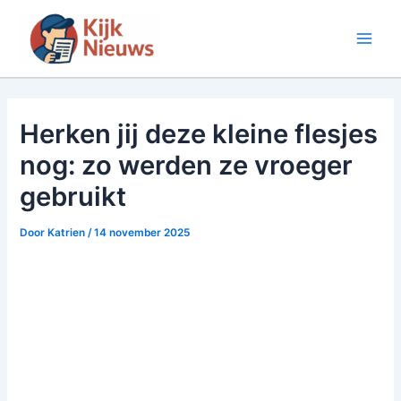
Ga
naar
Main
de
inhoud
Men
Herken jij deze kleine flesjes
nog: zo werden ze vroeger
gebruikt
Door
Katrien
/
14 november 2025