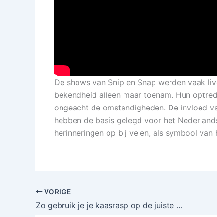
De shows van Snip en Snap werden vaak live
bekendheid alleen maar toenam. Hun optre
ongeacht de omstandigheden. De invloed van
hebben de basis gelegd voor het Nederland
herinneringen op bij velen, als symbool van
VORIGE
Zo gebruik je je kaasrasp op de juiste manier!