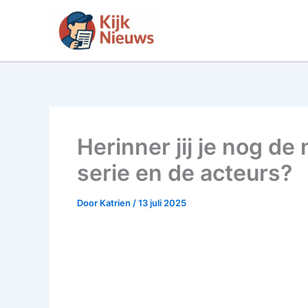
Ga
naar
de
inhoud
Herinner jij je nog d
serie en de acteurs?
Door
Katrien
/
13 juli 2025