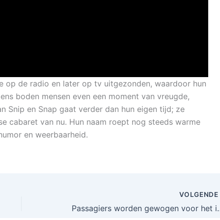
 op de radio en later op tv uitgezonden, waardoor hun
dens boden mensen even een moment van vreugde,
 Snip en Snap gaat verder dan hun eigen tijd; ze
se cabaret van nu. Hun naam roept nog steeds warme
 humor en weerbaarheid.
VOLGEND
Passagiers worden gewogen voor het instappen