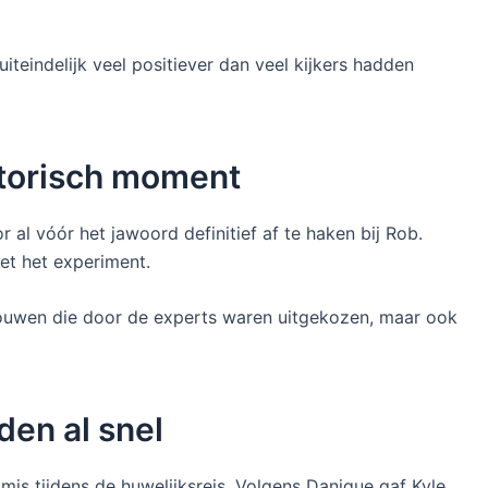
iteindelijk veel positiever dan veel kijkers hadden
storisch moment
 al vóór het jawoord definitief af te haken bij Rob.
et het experiment.
ouwen die door de experts waren uitgekozen, maar ook
den al snel
 mis tijdens de huwelijksreis. Volgens Danique gaf Kyle