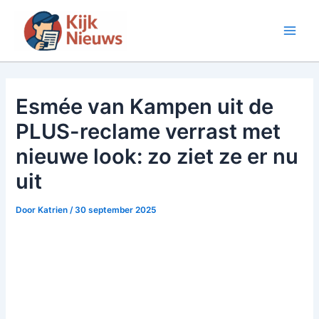
Ga
naar
Main
de
inhoud
Men
Esmée van Kampen uit de
PLUS-reclame verrast met
nieuwe look: zo ziet ze er nu
uit
Door
Katrien
/
30 september 2025