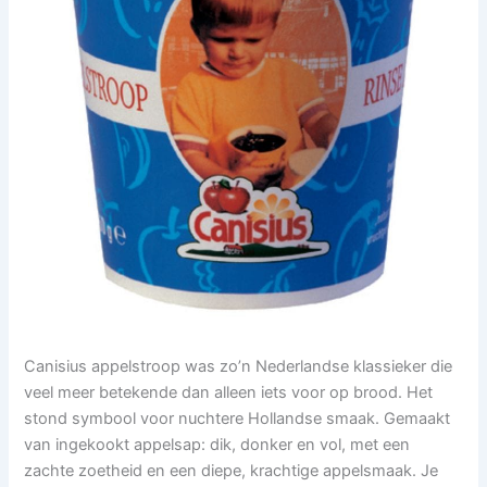
Canisius appelstroop was zo’n Nederlandse klassieker die
veel meer betekende dan alleen iets voor op brood. Het
stond symbool voor nuchtere Hollandse smaak. Gemaakt
van ingekookt appelsap: dik, donker en vol, met een
zachte zoetheid en een diepe, krachtige appelsmaak. Je