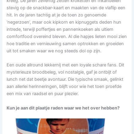
kreeg. De jaren zeventig zetten kroketten en frikandellen
stevig op de snackbar-kaart en maakten van de vlaflip een
hit. In de jaren tachtig at je de toen zo genoemde
‘negerzoen’, maar ook kipkorn en kipnuggets deden hun
intrede, terwijl poffertjes en pannenkoeken als ultiem
comfortfood overeind bleven. Al die hapjes lieten mooi zien
hoe traditie en vernieuwing samen optrokken en groeiden
uit tot smaken waar we nog steeds dol op zijn.
Een oude allround lekkernij met een loyale schare fans. Dit
mysterieuze broodbeleg, vol nostalgie, gaf je ontbijt of
lunch net dat beetje avontuur. Die typische smaak, gelinkt
aan allerlei herinneringen, blijft voor wie het toen proefde
een mix van raadsel en puur plezier.
Kun je aan dit plaatje raden waar we het over hebben?