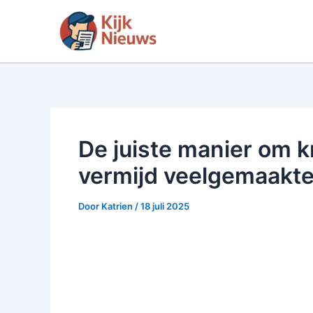
Ga
naar
de
inhoud
De juiste manier om k
vermijd veelgemaakte
Door
Katrien
/
18 juli 2025