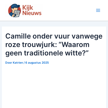
Ga
naar
Main
de
inhoud
Men
Camille onder vuur vanwege
roze trouwjurk: “Waarom
geen traditionele witte?”
Door
Katrien
/
6 augustus 2025