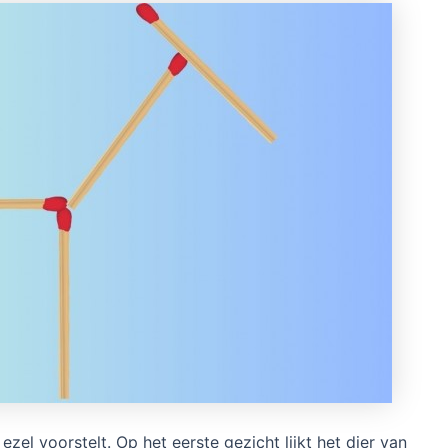
 ezel voorstelt. Op het eerste gezicht lijkt het dier van