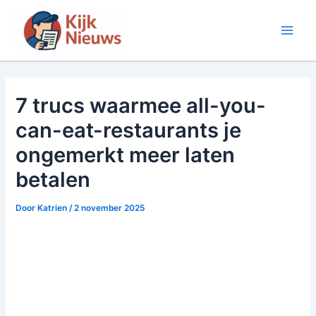
Ga
naar
Main
de
inhoud
Men
7 trucs waarmee all-you-
can-eat-restaurants je
ongemerkt meer laten
betalen
Door
Katrien
/
2 november 2025