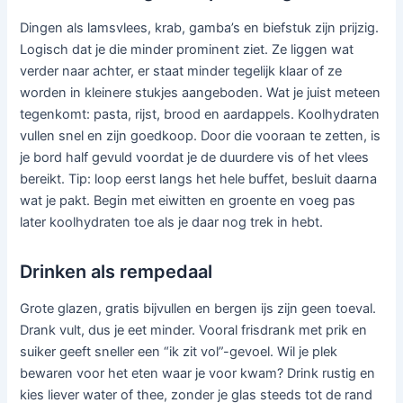
Dingen als lamsvlees, krab, gamba’s en biefstuk zijn prijzig.
Logisch dat je die minder prominent ziet. Ze liggen wat
verder naar achter, er staat minder tegelijk klaar of ze
worden in kleinere stukjes aangeboden. Wat je juist meteen
tegenkomt: pasta, rijst, brood en aardappels. Koolhydraten
vullen snel en zijn goedkoop. Door die vooraan te zetten, is
je bord half gevuld voordat je de duurdere vis of het vlees
bereikt. Tip: loop eerst langs het hele buffet, besluit daarna
wat je pakt. Begin met eiwitten en groente en voeg pas
later koolhydraten toe als je daar nog trek in hebt.
Drinken als rempedaal
Grote glazen, gratis bijvullen en bergen ijs zijn geen toeval.
Drank vult, dus je eet minder. Vooral frisdrank met prik en
suiker geeft sneller een “ik zit vol”-gevoel. Wil je plek
bewaren voor het eten waar je voor kwam? Drink rustig en
kies liever water of thee, zonder je glas steeds tot de rand