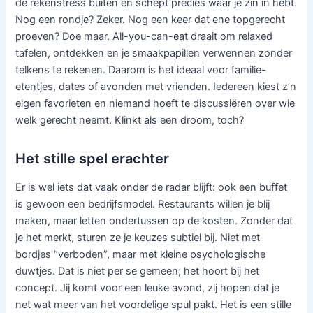
de rekenstress buiten en schept precies waar je zin in hebt.
Nog een rondje? Zeker. Nog een keer dat ene topgerecht
proeven? Doe maar. All-you-can-eat draait om relaxed
tafelen, ontdekken en je smaakpapillen verwennen zonder
telkens te rekenen. Daarom is het ideaal voor familie-
etentjes, dates of avonden met vrienden. Iedereen kiest z’n
eigen favorieten en niemand hoeft te discussiëren over wie
welk gerecht neemt. Klinkt als een droom, toch?
Het stille spel erachter
Er is wel iets dat vaak onder de radar blijft: ook een buffet
is gewoon een bedrijfsmodel. Restaurants willen je blij
maken, maar letten ondertussen op de kosten. Zonder dat
je het merkt, sturen ze je keuzes subtiel bij. Niet met
bordjes “verboden”, maar met kleine psychologische
duwtjes. Dat is niet per se gemeen; het hoort bij het
concept. Jij komt voor een leuke avond, zij hopen dat je
net wat meer van het voordelige spul pakt. Het is een stille