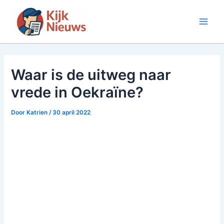
Ga
naar
Main
de
inhoud
Men
Waar is de uitweg naar
vrede in Oekraïne?
Door
Katrien
/
30 april 2022