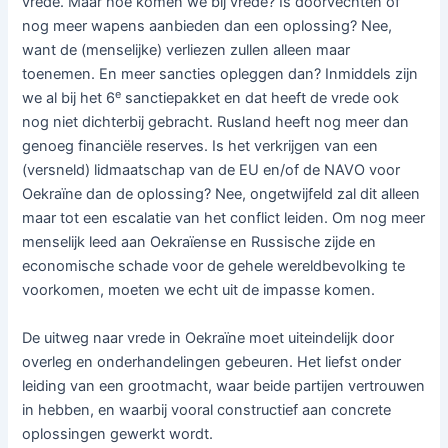
vrede. Maar hoe komen we bij vrede? Is doorvechten of
nog meer wapens aanbieden dan een oplossing? Nee,
want de (menselijke) verliezen zullen alleen maar
toenemen. En meer sancties opleggen dan? Inmiddels zijn
e
we al bij het 6
sanctiepakket en dat heeft de vrede ook
nog niet dichterbij gebracht. Rusland heeft nog meer dan
genoeg financiële reserves. Is het verkrijgen van een
(versneld) lidmaatschap van de EU en/of de NAVO voor
Oekraïne dan de oplossing? Nee, ongetwijfeld zal dit alleen
maar tot een escalatie van het conflict leiden. Om nog meer
menselijk leed aan Oekraïense en Russische zijde en
economische schade voor de gehele wereldbevolking te
voorkomen, moeten we echt uit de impasse komen.
De uitweg naar vrede in Oekraïne moet uiteindelijk door
overleg en onderhandelingen gebeuren. Het liefst onder
leiding van een grootmacht, waar beide partijen vertrouwen
in hebben, en waarbij vooral constructief aan concrete
oplossingen gewerkt wordt.