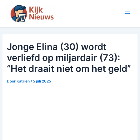
Ga
naar
Main
de
inhoud
Men
Jonge Elina (30) wordt
verliefd op miljardair (73):
“Het draait niet om het geld”
Door
Katrien
/
5 juli 2025