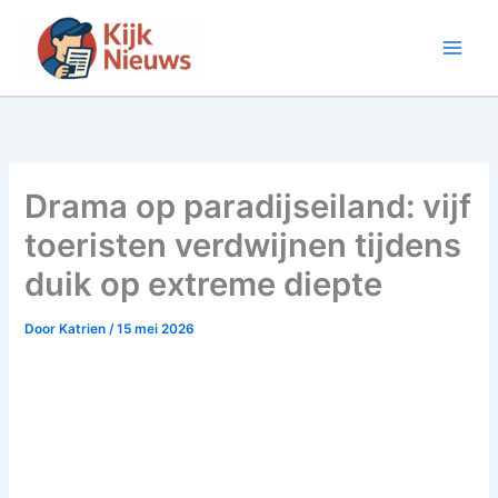
Ga
naar
de
inhoud
Drama op paradijseiland: vijf
toeristen verdwijnen tijdens
duik op extreme diepte
Door
Katrien
/
15 mei 2026