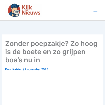
Ga
naar
de
inhoud
Zonder poepzakje? Zo hoog
is de boete en zo grijpen
boa’s nu in
Door
Katrien
/
7 november 2025