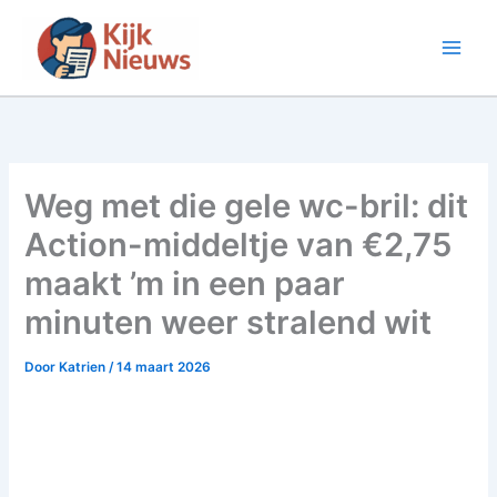
Ga
naar
de
inhoud
Weg met die gele wc-bril: dit
Action-middeltje van €2,75
maakt ’m in een paar
minuten weer stralend wit
Door
Katrien
/
14 maart 2026