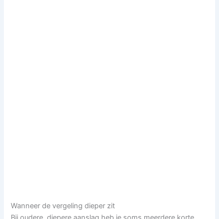
Wanneer de vergeling dieper zit
Bij oudere, diepere aanslag heb je soms meerdere korte