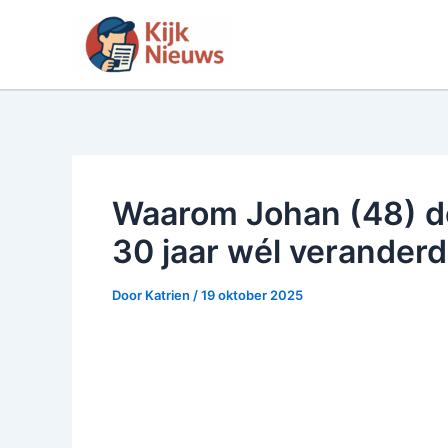
Ga
naar
de
inhoud
Waarom Johan (48) de
30 jaar wél verander
Door
Katrien
/
19 oktober 2025