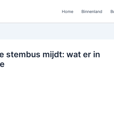
Home
Binnenland
B
 stembus mijdt: wat er in
de