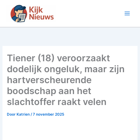
Ga
naar
de
inhoud
Tiener (18) veroorzaakt
dodelijk ongeluk, maar zijn
hartverscheurende
boodschap aan het
slachtoffer raakt velen
Door
Katrien
/
7 november 2025