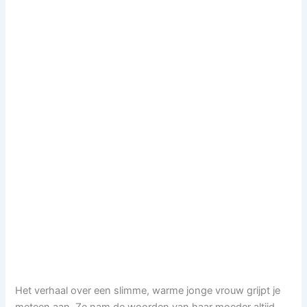
Het verhaal over een slimme, warme jonge vrouw grijpt je
meteen aan. Ze nam de woorden van haar moeder altijd