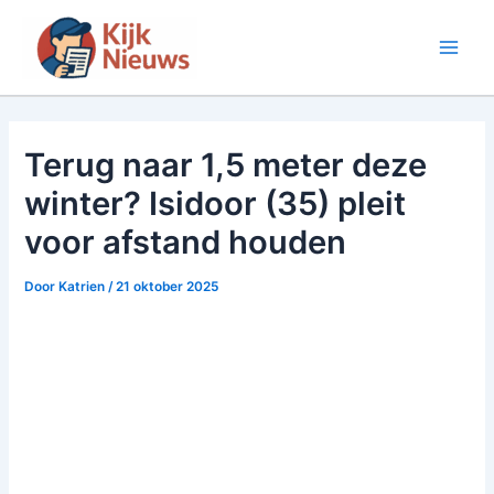
Ga
naar
Main
de
inhoud
Men
Terug naar 1,5 meter deze
winter? Isidoor (35) pleit
voor afstand houden
Door
Katrien
/
21 oktober 2025