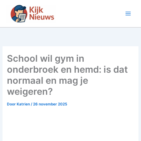
Ga
naar
de
inhoud
School wil gym in
onderbroek en hemd: is dat
normaal en mag je
weigeren?
Door
Katrien
/
26 november 2025