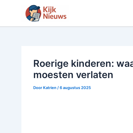
Ga
naar
de
inhoud
Roerige kinderen: wa
moesten verlaten
Door
Katrien
/
6 augustus 2025