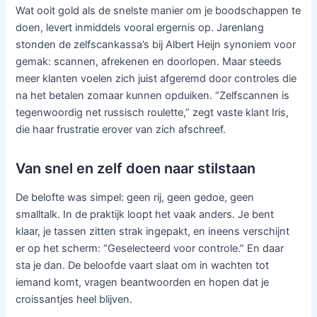
Wat ooit gold als de snelste manier om je boodschappen te
doen, levert inmiddels vooral ergernis op. Jarenlang
stonden de zelfscankassa’s bij Albert Heijn synoniem voor
gemak: scannen, afrekenen en doorlopen. Maar steeds
meer klanten voelen zich juist afgeremd door controles die
na het betalen zomaar kunnen opduiken. “Zelfscannen is
tegenwoordig net russisch roulette,” zegt vaste klant Iris,
die haar frustratie erover van zich afschreef.
Van snel en zelf doen naar stilstaan
De belofte was simpel: geen rij, geen gedoe, geen
smalltalk. In de praktijk loopt het vaak anders. Je bent
klaar, je tassen zitten strak ingepakt, en ineens verschijnt
er op het scherm: “Geselecteerd voor controle.” En daar
sta je dan. De beloofde vaart slaat om in wachten tot
iemand komt, vragen beantwoorden en hopen dat je
croissantjes heel blijven.