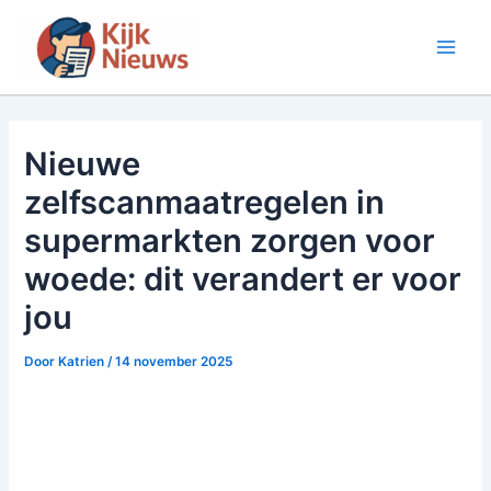
Ga
naar
Main
de
inhoud
Men
Nieuwe
zelfscanmaatregelen in
supermarkten zorgen voor
woede: dit verandert er voor
jou
Door
Katrien
/
14 november 2025