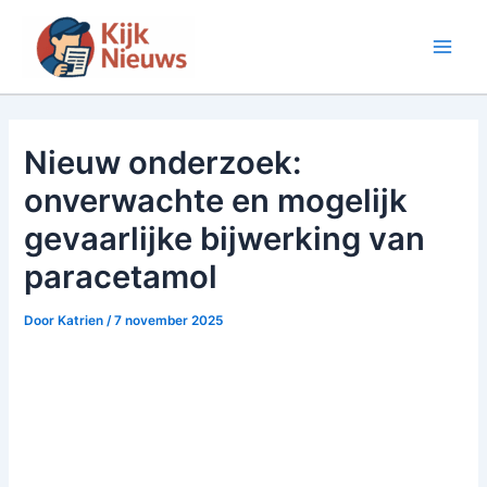
Ga
naar
Main
de
inhoud
Men
Nieuw onderzoek:
onverwachte en mogelijk
gevaarlijke bijwerking van
paracetamol
Door
Katrien
/
7 november 2025