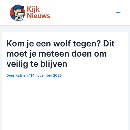
Ga
naar
Main
de
inhoud
Men
Kom je een wolf tegen? Dit
moet je meteen doen om
veilig te blijven
Door
Katrien
/
14 november 2025