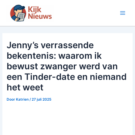
Ga
naar
Main
de
inhoud
Men
Jenny’s verrassende
bekentenis: waarom ik
bewust zwanger werd van
een Tinder-date en niemand
het weet
Door
Katrien
/
27 juli 2025