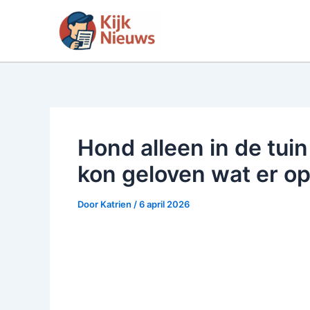
Ga
naar
de
inhoud
Hond alleen in de tui
kon geloven wat er o
Door
Katrien
/
6 april 2026