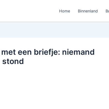
Home
Binnenland
B
n met een briefje: niemand
p stond