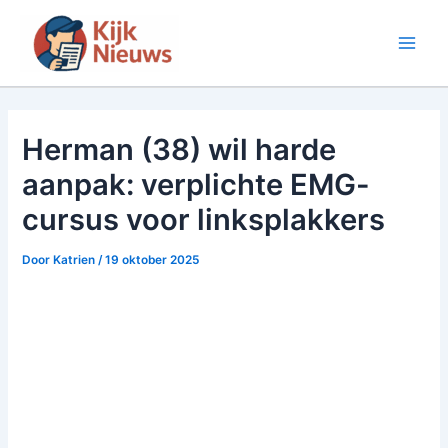
Ga
naar
Main
de
inhoud
Men
Herman (38) wil harde
aanpak: verplichte EMG-
cursus voor linksplakkers
Door
Katrien
/
19 oktober 2025