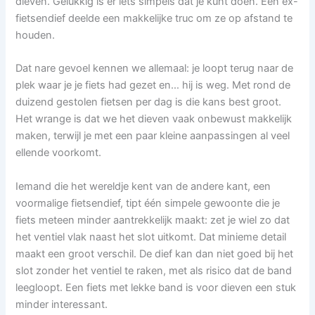
dieven. Gelukkig is er iets simpels dat je kunt doen. Een ex-
fietsendief deelde een makkelijke truc om ze op afstand te
houden.
Dat nare gevoel kennen we allemaal: je loopt terug naar de
plek waar je je fiets had gezet en… hij is weg. Met rond de
duizend gestolen fietsen per dag is die kans best groot.
Het wrange is dat we het dieven vaak onbewust makkelijk
maken, terwijl je met een paar kleine aanpassingen al veel
ellende voorkomt.
Iemand die het wereldje kent van de andere kant, een
voormalige fietsendief, tipt één simpele gewoonte die je
fiets meteen minder aantrekkelijk maakt: zet je wiel zo dat
het ventiel vlak naast het slot uitkomt. Dat minieme detail
maakt een groot verschil. De dief kan dan niet goed bij het
slot zonder het ventiel te raken, met als risico dat de band
leegloopt. Een fiets met lekke band is voor dieven een stuk
minder interessant.