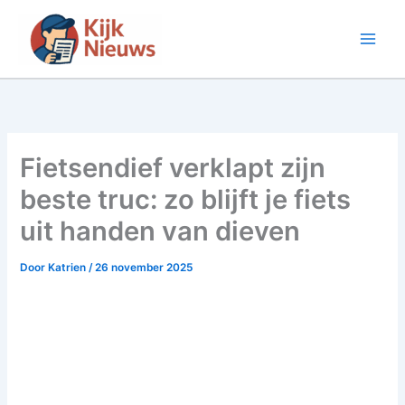
Ga
naar
de
inhoud
Fietsendief verklapt zijn
beste truc: zo blijft je fiets
uit handen van dieven
Door
Katrien
/
26 november 2025