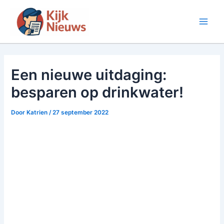
Ga
naar
Main
de
inhoud
Men
Een nieuwe uitdaging:
besparen op drinkwater!
Door
Katrien
/
27 september 2022