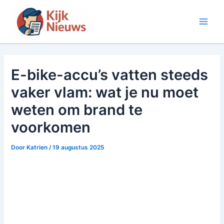
Ga
naar
Main
de
inhoud
Men
E-bike-accu’s vatten steeds
vaker vlam: wat je nu moet
weten om brand te
voorkomen
Door
Katrien
/
19 augustus 2025