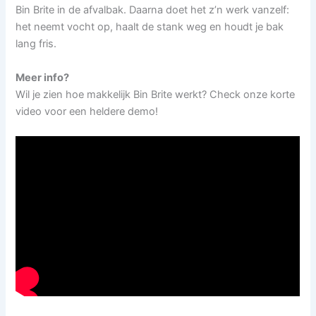
Bin Brite in de afvalbak. Daarna doet het z’n werk vanzelf:
het neemt vocht op, haalt de stank weg en houdt je bak
lang fris.
Meer info?
Wil je zien hoe makkelijk Bin Brite werkt? Check onze korte
video voor een heldere demo!