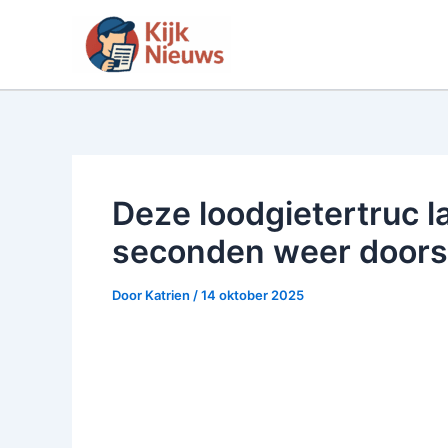
Ga
naar
de
inhoud
Deze loodgietertruc l
seconden weer door
Door
Katrien
/
14 oktober 2025