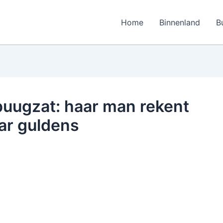
Home
Binnenland
B
spuugzat: haar man rekent
ar guldens