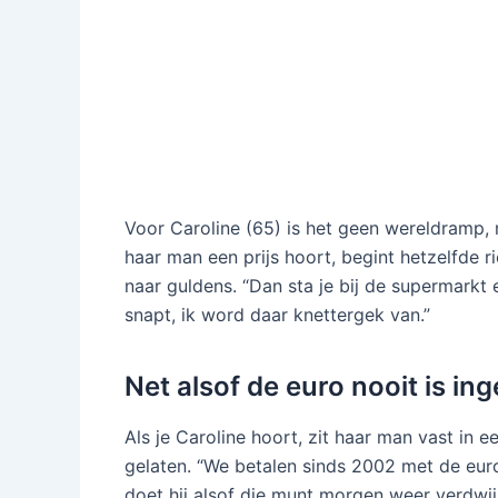
Voor Caroline (65) is het geen wereldramp, m
haar man een prijs hoort, begint hetzelfde ri
naar guldens. “Dan sta je bij de supermarkt 
snapt, ik word daar knettergek van.”
Net alsof de euro nooit is in
Als je Caroline hoort, zit haar man vast in e
gelaten. “We betalen sinds 2002 met de eur
doet hij alsof die munt morgen weer verdwij