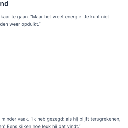
end
lkaar te gaan. “Maar het vreet energie. Je kunt niet
lden weer opduikt.”
inder vaak. “Ik heb gezegd: als hij blijft terugrekenen,
n’. Eens kijken hoe leuk hij dat vindt.”