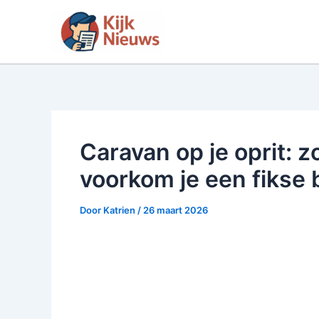
Ga
naar
de
inhoud
Caravan op je oprit: 
voorkom je een fikse 
Door
Katrien
/
26 maart 2026