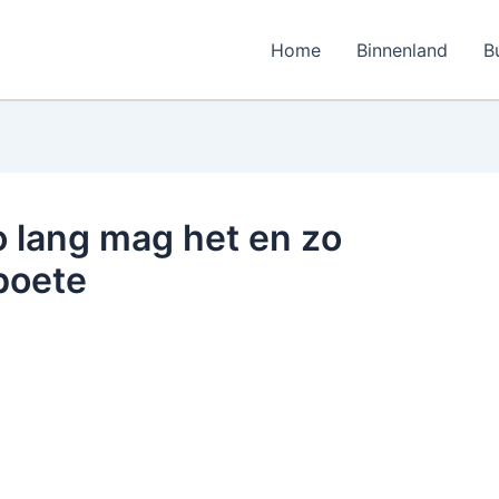
Home
Binnenland
B
zo lang mag het en zo
boete