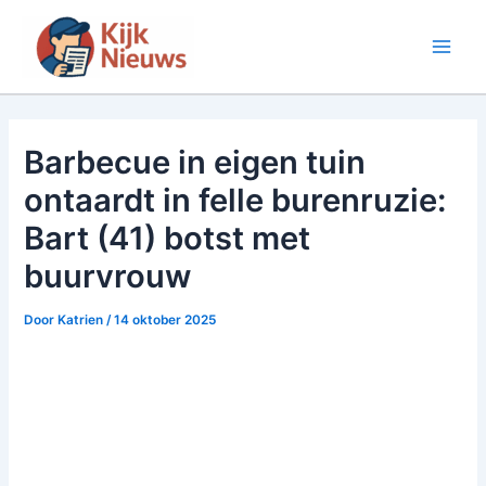
Ga
naar
Main
de
inhoud
Men
Barbecue in eigen tuin
ontaardt in felle burenruzie:
Bart (41) botst met
buurvrouw
Door
Katrien
/
14 oktober 2025